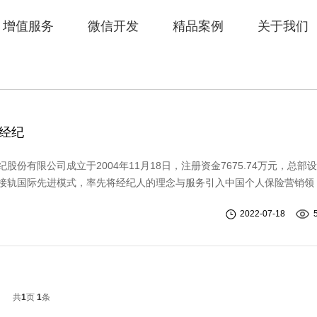
增值服务
微信开发
精品案例
关于我们
经纪
股份有限公司成立于2004年11月18日，注册资金7675.74万元，总部
接轨国际先进模式，率先将经纪人的理念与服务引入中国个人保险营销领
来，明亚恪守独立、客观、公正的立场，真正注重每一位客户的个性需求
2022-07-18
的服务团队和丰富的产品体系，旨在成为客户的私人风险管理顾问......
共
1
页
1
条